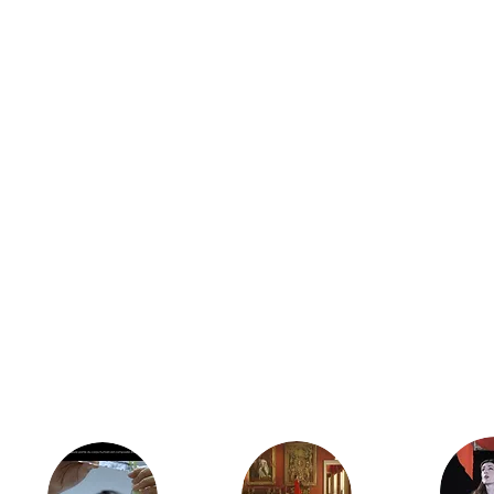
（静
帧）
Solar
Spectrum
II
2017
Video
9
min
(detail)