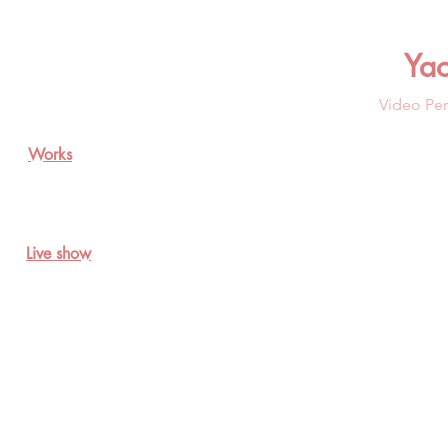
Ya
Video Per
Works
Live show
光
谱
II
2017
视
频
9
分
钟